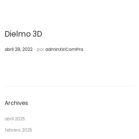
Dielmo 3D
.
P
abril 28, 2022
por
adminXiriComPra
u
b
l
i
c
a
Archives
d
o
abril 2025
e
febrero 2025
l