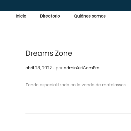
Inicio
Directorio
Quiénes somos
Dreams Zone
.
P
abril 28, 2022
por
adminXiriComPra
u
b
Tenda especialitzada en la venda de matalassos
l
i
c
a
d