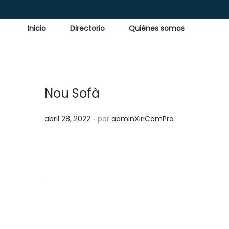
Inicio
Directorio
Quiénes somos
Nou Sofà
.
P
abril 28, 2022
por
adminXiriComPra
u
b
l
i
c
a
d