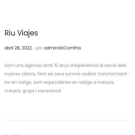
Riu Viajes
.
P
abril 28, 2022
por
adminXiriComPra
u
b
Som una agència amb 15 anys d’experiència al servei dels
l
nostres clients, fent els seus somnis realitat transformant-
i
los en viatge, som especialistes en viatge a mesura,
c
creuers, grups i vacacional
a
d
o
e
l