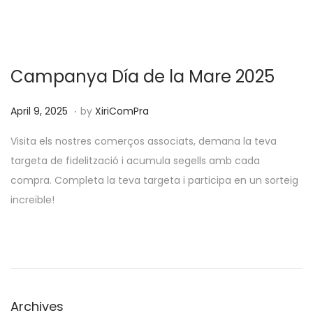
Campanya Día de la Mare 2025
.
P
S
April 9, 2025
by
XiriComPra
o
e
Visita els nostres comerços associats, demana la teva
s
p
targeta de fidelització i acumula segells amb cada
t
t
compra. Completa la teva targeta i participa en un sorteig
e
e
increïble!
d
m
o
b
n
e
r
2
Archives
4